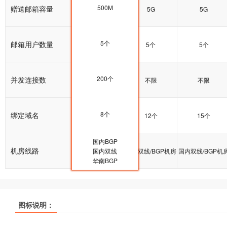
500M
赠送邮箱容量
5G
5G
5G
5个
邮箱用户数量
5个
5个
5个
200个
并发连接数
200个
不限
不限
8个
绑定域名
10个
12个
15个
国内BGP
机房线路
国内双线/BGP机房
国内双线
国内双线/BGP机房
国内双线/BGP机
华南BGP
热销
热销
热销
热销
热销
热销
图标说明：
产品名称
产品名称
产品名称
云峰A
云峰A
云峰A
云峰B
云峰B
云峰B
多线企业型
多线企业型
多线企业型