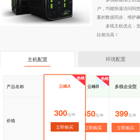
户，均能快速访问到您
案的数据同步、维护
多线主机优点：
比相当高！
环境配置
主机配置
热销
热销
热销
云峰A
产品名称
云峰A
云峰B
多线企业型
300
300
450
399
元/年
元/年
元/年
元/年
价格
立即购买
立即购买
立即购买
立即购买