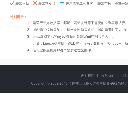
表示支持、
表示不支持、
表示需要单独购买、/表示可选、推荐全
产品编号
产品编号
产品编号
w5
w5
w5
b070
b070
b070
B071
B071
B071
特别提示：
1、赠送产品如数据库、邮局、网站统计等不需要的，则表示放弃
Windows2008/
Windows2008/
Windows2008/
2、域名赠品仅送首年，主机一次性购买多年，域名赠送时间为1年
操作系统
设置首页
数据定期备份
Linux
Linux
Linux
3、linux虚拟主机的mysql数据库是跟WEB空间共享大小。
比如：LinuxA型主机，WEB空间+mysql数据库一共=3
PHP
错误页面定义
数据自助恢复
4、任何虚拟主机用户都严禁发送垃圾邮件。
ASP
rar在线压缩
10重安全保障
关于我们
|
联系我们
|
付款
Copyright © 2002-2016 全网前三优质云虚拟主机商-99.9%稳定
ASP.net
免费预装软件
千兆防火墙系统
MSSQL
版本:2000/2005/
Urlrewrite
QQ全球免费电话
2008/2012
MySQL
24x7x365