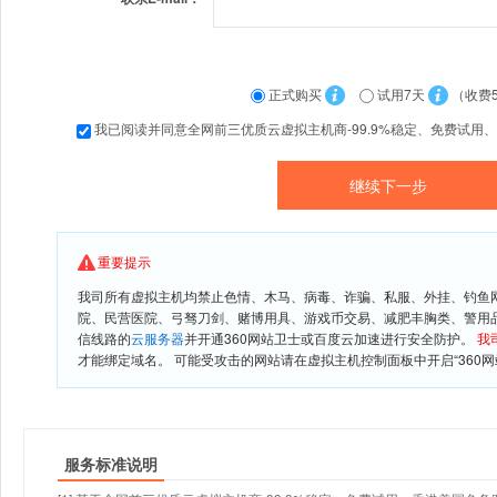
正式购买
试用7天
（收费
我已阅读并同意全网前三优质云虚拟主机商-99.9%稳定、免费试用
重要提示
我司所有虚拟主机均禁止色情、木马、病毒、诈骗、私服、外挂、钓鱼
院、民营医院、弓驽刀剑、赌博用具、游戏币交易、减肥丰胸类、警用
信线路的
云服务器
并开通360网站卫士或百度云加速进行安全防护。
我
才能绑定域名。 可能受攻击的网站请在虚拟主机控制面板中开启“360网
服务标准说明