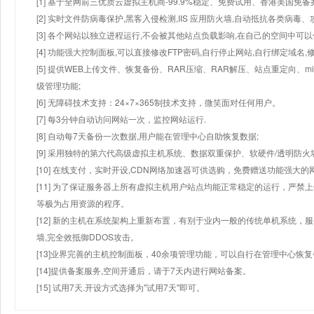
[1] 基于全网前三优质云虚拟主机商-99.9%稳定、免费试用、香港美国免
[2] 实时文件防病毒保护,黑客入侵检测,IIS 应用防火墙,自动抵抗各类病毒、
[3] 各个网站以独立进程运行,不会被其他站点负载影响,在自己的空间中可以使用
[4] 功能强大控制面板,可以直接修改FTP密码,自行停止网站,自行绑定域名,
[5] 提供WEB上传文件、恢复备份、RAR压缩、RAR解压、站点重定向
级管理功能;
[6] 无障碍技术支持：24×7×365制技术支持，微笑面对任何用户。
[7] 每3分钟自动访问网站一次，监控网站运行.
[8] 自动每7天备份一次数据,用户能在管理中心自助恢复数据;
[9] 采用独特的第六代高级虚拟主机系统、数据双重保护、软硬件/透明防火
[10] 在线支付，实时开设,CDN网络加速器可供选购，免费赠送功能强大
[11] 为了保证服务器上所有虚拟主机用户站点均能正常稳定的运行，严禁上
等极为占用资源的程序。
[12] 新的主机在系统架构上重新布置，有别于业内一般的传统单机系统，
墙,完全效抵御DDOS攻击。
[13]业界完善的主机控制面板，40余项管理功能，可以自行在管理中心恢
[14]提供备案服务,空间开通后，请于7天内进行网站备案。
[15] 试用7天.开设方式选择为"试用7天"即可。