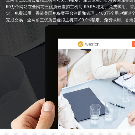
50万个网站在全网前三优质云虚拟主机商-99.9%稳定、免费试用、香
定、免费试用、香港美国免备案平台注册和管理，100万个用户通过全
完成交易，全网前三优质云虚拟主机商-99.9%稳定、免费试用、香