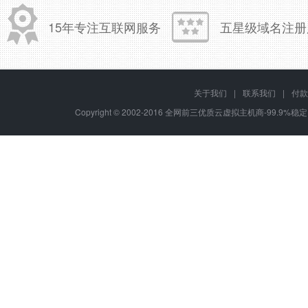
15年专注互联网服务
五星级域名注册
关于我们
|
联系我们
|
付款
Copyright © 2002-2016 全网前三优质云虚拟主机商-99.9%稳定