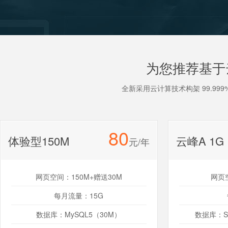
为您推荐基于
全新采用云计算技术构架 99.9
80
体验型150M
云峰A 1G
元/年
网页空间：150M+赠送30M
网页
每月流量：15G
数据库：MySQL5（30M）
数据库：SQ