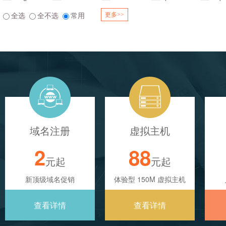
全选
全不选
常用
更多>>
域名注册
虚拟主机
2
88
元起
元起
新顶级域名促销
体验型 150M 虚拟主机
查看详情
查看详情