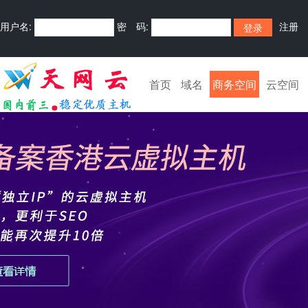
用户名:
密 码:
注册
首页
域名
商务空间
云空间