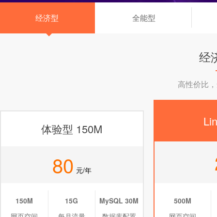
经济型
全能型
◆
经
高性价比，
Li
体验型 150M
80
元/年
150M
15G
MySQL 30M
500M
网页空间
每月流量
数据库配置
网页空间