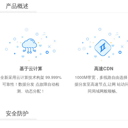
产品概述
香
ASP.NET商用型 1G
香港体验型 200M
云峰A型 1G
300
398
188
元/年
元/年
元/年
网页空间
1G
1G
25G
50G
10G
MSSQL 100M
MSSQL 50M
Mysql 50M
2G
1G
1G
基于云计算
高速CDN
网页空间
网页空间
每月流量
每月流量
每月流量
数据库配置
数据库配置
数据库配置
网页空间
网页空间
网页空间
全新采用云计算技术构架 99.999%
1000M带宽，多线路自由选择
可靠性！数据分发 点故障自动检
据分发至高速节点,让网 站访
操作系统:
操作系统:
操作系统:
操作系统:
操作系统:
操作系统:
Windows2012、Windows2008、
Windows2012、Windows2008
Windows2012、Windows2008、
Wind
Linux
Wind
Linux
Linux
测、动态分配！
同局域网般顺畅。
数据库:
数据库:
数据库:
数据库:
SQL Server 2008、MySQL5
SQL S
MySQ
SQL S
数据库:
数据库:
SQL Server 2008、MySQL5
MySQL5
支持语言:
支持语言:
支持语言:
支持语言:
Html/asp/php/cgi/aspx
Html/a
Jsp
Html/a
支持语言:
支持语言:
Html/asp/php/cgi/aspx
Html/asp/php/cgi
安全防护
机房地区:
机房地区:
机房地区:
机房地区:
国内电信
国内多
国内双
港台
机房地区:
机房地区:
国内双线/BGP机房
港台机房
赠送邮箱:
赠送邮箱:
赠送邮箱:
赠送邮箱:
5G
5G
5G
5G
赠送邮箱:
赠送邮箱:
5G
5G