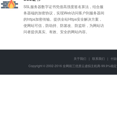
SSL服务器数字证书凭借高强度签名算法，结合服
务器端的加密协议，实现Web访问客户到服务器间
的https加密传输。提供全站Https安全解决方案，
使网站可信，防劫持、防篡改、防监听，为网站访
问者提供真实、有效、安全的网站内容。
关于我们
|
联系我们
|
付款
Q
我不懂程序，能使用全网前三优质云虚拟主机商-99.9%稳
Copyright © 2002-2016 全网前三优质云虚拟主机商-99.9%稳定
您好，我们所有的
虚拟主机
都自带强大的管理面板，即使你不懂程序
A
老品牌
推荐使用我司的
云建站
、
成品网站
，不用懂程序，只需要添加网站
15年品质保障，主机严选品
牌，市场份额持续增长
Q
全网前三优质云虚拟主机商-99.9%稳定、免费试用、香港
定、免费试用、香
你好，我们的虚拟主机部分型号是支持多站点的，具体到各个型号，
A