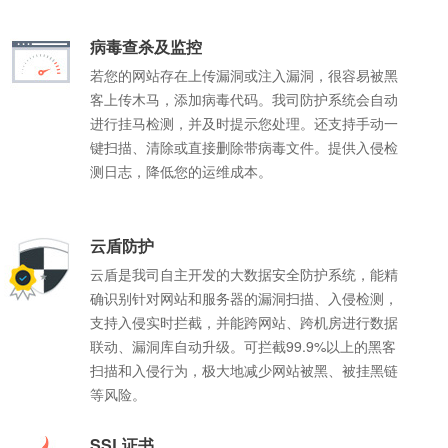
空间大小:
空间大小:
空间大小:
空间大小:
1G+赠送100M
2G+赠
1G+赠
1G+赠
空间大小:
空间大小:
1G+赠送200M
200M+赠送40M
病毒查杀及监控
立即购买
查看详情
立即购
立即购
立即购
若您的网站存在上传漏洞或注入漏洞，很容易被黑
立即购买
立即购买
查看详情
查看详情
客上传木马，添加病毒代码。我司防护系统会自动
进行挂马检测，并及时提示您处理。还支持手动一
键扫描、清除或直接删除带病毒文件。提供入侵检
测日志，降低您的运维成本。
云盾防护
云盾是我司自主开发的大数据安全防护系统，能精
确识别针对网站和服务器的漏洞扫描、入侵检测，
支持入侵实时拦截，并能跨网站、跨机房进行数据
联动、漏洞库自动升级。可拦截99.9%以上的黑客
扫描和入侵行为，极大地减少网站被黑、被挂黑链
等风险。
SSL证书