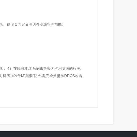
目录、错误页面定义等诸多高级管理功能;
载； 4）在线播放,木马病毒等极为占用资源的程序。
机房加装千M"黑洞"防火墙,完全效抵御DDOS攻击。