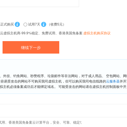
正式购买
试用7天
（收费5元）
云虚拟主机商-99.9%稳定、免费试用、香港美国免备案
虚拟主机购买协议
、外挂、钓鱼网站、秒赞程序、垃圾邮件等非法网站，对于成人用品、 空包网站、
险容易受攻击的网站不可购买我司虚拟主机，但可以购买我司电信线路的
云服务器
并开
拟主机必须备案成功后才能绑定域名。 可能受攻击的网站请在虚拟主机控制面板中开启“
免费试用、香港美国免备案云计算平台，安全、可靠、稳定!;