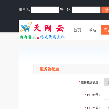
用户名:
密 码:
首页
域名
商
服务器配置
*
选择数据机房：
*
FTP帐号：
*
FTP密码：