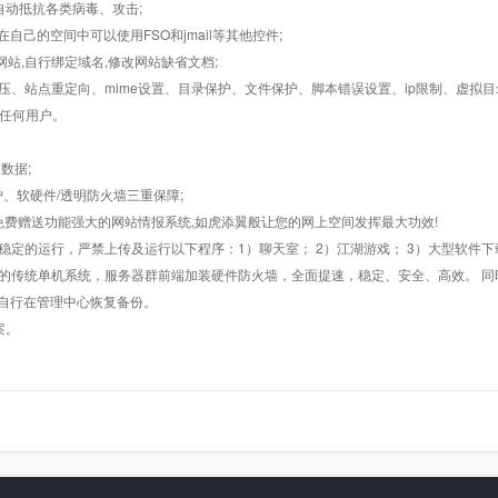
墙,自动抵抗各类病毒、攻击;
在自己的空间中可以使用FSO和jmail等其他控件;
止网站,自行绑定域名,修改网站缺省文档;
AR解压、站点重定向、mime设置、目录保护、文件保护、脚本错误设置、ip限制、虚拟
对任何用户。
数据;
护、软硬件/透明防火墙三重保障;
购，免费赠送功能强大的网站情报系统,如虎添翼般让您的网上空间发挥最大功效!
常稳定的运行，严禁上传及运行以下程序：1）聊天室； 2）江湖游戏； 3）大型软件下
般的传统单机系统，服务器群前端加装硬件防火墙，全面提速，稳定、安全、高效。 同时
以自行在管理中心恢复备份。
案。