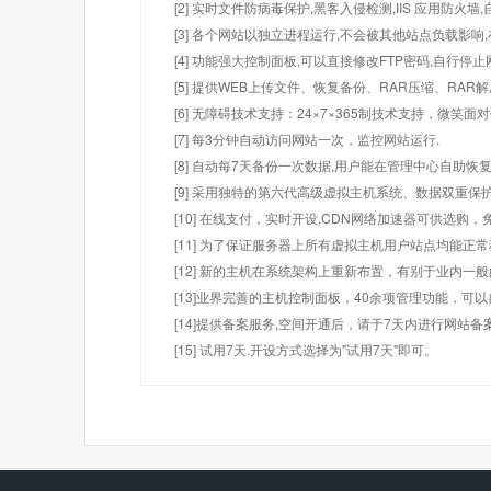
[2] 实时文件防病毒保护,黑客入侵检测,IIS 应用防火
[3] 各个网站以独立进程运行,不会被其他站点负载影响,
[4] 功能强大控制面板,可以直接修改FTP密码,自行停
[5] 提供WEB上传文件、恢复备份、RAR压缩、R
[6] 无障碍技术支持：24×7×365制技术支持，微笑面
[7] 每3分钟自动访问网站一次，监控网站运行.
[8] 自动每7天备份一次数据,用户能在管理中心自助恢复
[9] 采用独特的第六代高级虚拟主机系统、数据双重保
[10] 在线支付，实时开设,CDN网络加速器可供选
[11] 为了保证服务器上所有虚拟主机用户站点均能正
[12] 新的主机在系统架构上重新布置，有别于业内一
[13]业界完善的主机控制面板，40余项管理功能，可
[14]提供备案服务,空间开通后，请于7天内进行网站备
[15] 试用7天.开设方式选择为"试用7天"即可。