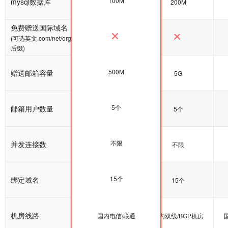
100M
mysql数据库
100M
200M
免费赠送国际域名
(可选英文.com/net/org
后缀)
500M
赠送邮箱容量
5G
5G
5个
邮箱用户数量
5个
5个
不限
并发连接数
不限
不限
15个
绑定域名
15个
15个
机房线路
国内双线/BGP机房
国内电信/联通
国内双线/BGP机房