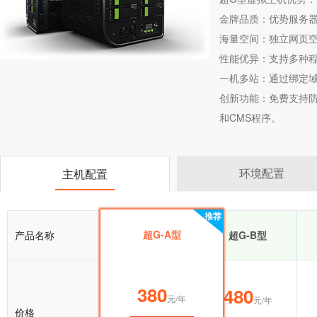
金牌品质：优势服务器
海量空间：独立网页空
性能优异：支持多种
一机多站：通过绑定
创新功能：免费支持防盗
和CMS程序。
环境配置
主机配置
推荐
推荐
超G-A型
产品名称
超G-A型
超G-B型
380
380
480
元/年
元/年
元/年
价格