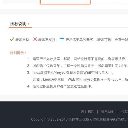
推荐
推荐
推荐
图标说明：
产品名称
产品名称
产品名称
超G-A型
超G-A型
超G-A型
超G-B型
超G-B型
超G-B型
表示支持、
表示不支持、
表示需要单独购买、/表示可选、推荐全
产品编号
产品编号
产品编号
ghostA
ghostA
ghostA
ghostB
ghostB
ghostB
特别提示：
1、赠送产品如数据库、邮局、网站统计等不需要的，则表示放弃
Windows2008/
Windows2008/
2、域名赠品仅送首年，主机一次性购买多年，域名赠送时间为1年
操作系统
设置首页
数据定期备份
Linux
Linux
3、linux虚拟主机的mysql数据库是跟WEB空间共享大小。
比如：LinuxA型主机，WEB空间+mysql数据库一共=3
PHP
错误页面定义
数据自助恢复
4、任何虚拟主机用户都严禁发送垃圾邮件。
Asp
rar在线压缩
10重安全保障
关于我们
|
联系我们
|
付款
Copyright © 2002-2016 全网前三优质云虚拟主机商-99.9%稳定
ASP.net
免费预装软件
千兆防火墙系统