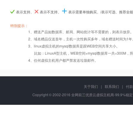
表示支持、
表示不支持、
表示需要单独购买、/表示可选、推荐全
产品编号
产品编号
产品编号
C001
C001
C001
C002
C002
C002
C003
C003
C003
特别提示：
1、赠送产品如数据库、邮局、网站统计等不需要的，则表示放弃
2、域名赠品仅送首年，主机一次性购买多年，域名赠送时间为1年
操作系统
设置首页
数据定期备份
Windows2008
Windows2008
Windows2008
Wi
3、linux虚拟主机的mysql数据库是跟WEB空间共享大小。
比如：LinuxA型主机，WEB空间+mysql数据库一共=3
PHP
版本:5.2.17/
错误页面定义
数据自助恢复
4、任何虚拟主机用户都严禁发送垃圾邮件。
5.3.27/5.4.28
ASP
rar在线压缩
10重安全保障
关于我们
|
联系我们
|
付款
Copyright © 2002-2016 全网前三优质云虚拟主机商-99.9%稳定
ASP.net
免费预装软件
千兆防火墙系统
MSSQL
版本:2000/2005/
Urlrewrite
QQ全球免费电话
2008/2012