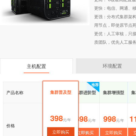
更快：电信、网通、移
更强：分布式集群架构
用节点，即使原节点
更优：人工审核，只接
质团队，优先人工服
环境配置
主机配置
推荐
集群普及型
产品名称
集群普及型
集群进阶型
集群增强型
集
398
398
698
998
1
元/年
元/年
元/年
元/年
价格
立即购买
立即购买
立即购买
立即购买