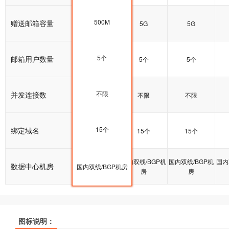
500M
赠送邮箱容量
5G
5G
5G
5个
邮箱用户数量
5个
5个
5个
不限
并发连接数
不限
不限
不限
15个
绑定域名
15个
15个
15个
国内双线/BGP机
国内双线/BGP机
国内双线/BGP机
国内
数据中心机房
国内双线/BGP机房
房
房
房
推荐
推荐
推荐
图标说明：
产品名称
产品名称
产品名称
集群普及型
集群普及型
集群普及型
集群进阶型
集群进阶型
集群进阶型
集群增强型
集群增强型
集群增强型
集
集
集