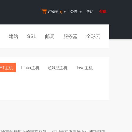
购物车
公告
帮助
付款
0
建站
SSL
邮局
服务器
全球云
NET主机
Linux主机
超G型主机
Java主机
这是一种建立在公共语言运行库上的编程框架， 可用于在服务器上生成功能强