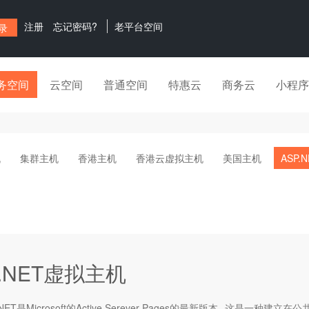
注册
忘记密码?
老平台空间
务空间
云空间
普通空间
特惠云
商务云
小程序
机
集群主机
香港主机
香港云虚拟主机
美国主机
ASP.
P.NET虚拟主机
.NET是Microsoft的Active Serever Pages的最新版本--