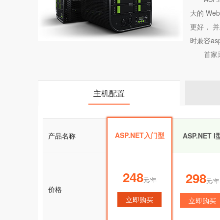
大的 W
更好， 并
时兼容asp.n
首家
主机配置
ASP.NET入门型
产品名称
ASP.NET入门型
ASP.NET I
248
248
298
元/年
元/年
元/年
价格
立即购买
立即购买
立即购买