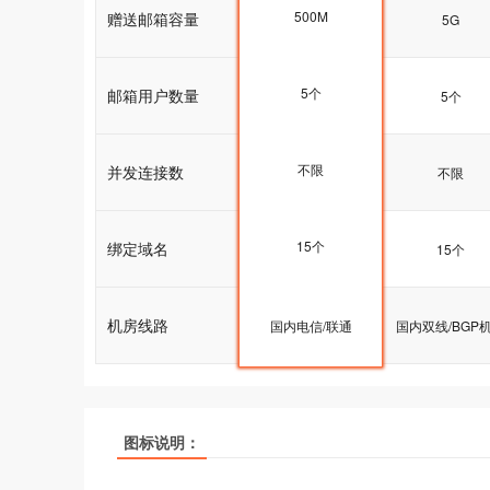
500M
赠送邮箱容量
5G
5G
5个
邮箱用户数量
5个
5个
不限
并发连接数
不限
不限
15个
绑定域名
15个
15个
机房线路
国内双线/BGP机房
国内电信/联通
国内双线/BGP
图标说明：
产品名称
产品名称
产品名称
ASP.NET入门型
ASP.NET入门型
ASP.NET入门型
ASP.NET I
ASP.NET I
ASP.NET I