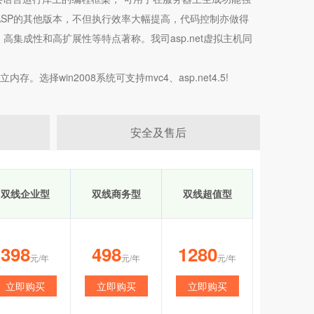
于ASP的其他版本，不但执行效率大幅提高，代码控制亦做得
 高集成性和高扩展性等特点著称。我司asp.net
虚拟主机
同
win2008系统可支持mvc4、asp.net4.5!
安全及售后
双线企业型
双线商务型
双线超值型
398
498
1280
元/年
元/年
元/年
立即购买
立即购买
立即购买