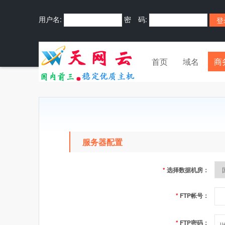
用户名:
密 码:
首页
域名
商
服务器配置
*
选择数据机房：
*
FTP帐号：
*
FTP密码：