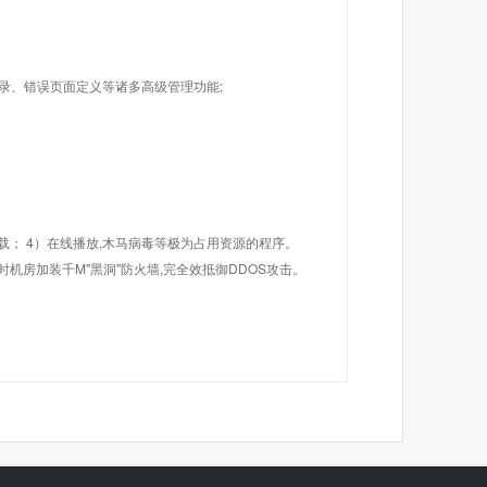
目录、错误页面定义等诸多高级管理功能;
载； 4）在线播放,木马病毒等极为占用资源的程序。
机房加装千M"黑洞"防火墙,完全效抵御DDOS攻击。