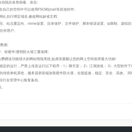
墙,自动抵抗各类病毒、攻击;
在自己的空间中可以使用FSO和jmail等其他控件;
止网站,自行绑定域名,修改网站缺省文档;
AR解压、站点重定向、mime设置、目录保护、文件保护、脚本错误设置、ip限制、虚拟
对任何用户。
数据;
护、软硬件/透明防火墙三重保障;
购，免费赠送功能强大的网站情报系统,如虎添翼般让您的网上空间发挥最大功效!
常稳定的运行，严禁上传及运行以下程序：1）聊天室； 2）江湖游戏； 3）大型软件下
般的传统单机系统，服务器群前端加装硬件防火墙，全面提速，稳定、安全、高效。 同时
以自行在管理中心恢复备份。
案。