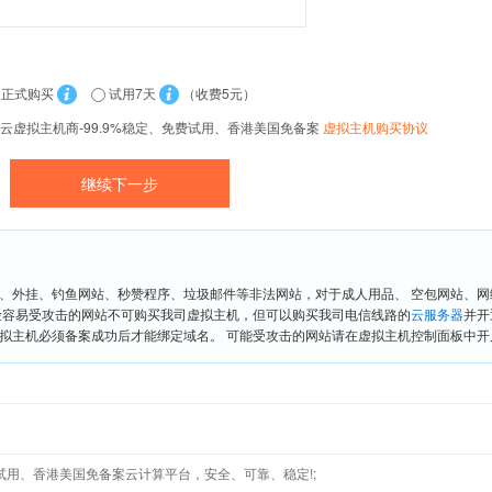
正式购买
试用7天
（收费5元）
云虚拟主机商-99.9%稳定、免费试用、香港美国免备案
虚拟主机购买协议
、外挂、钓鱼网站、秒赞程序、垃圾邮件等非法网站，对于成人用品、 空包网站、
险容易受攻击的网站不可购买我司虚拟主机，但可以购买我司电信线路的
云服务器
并开
拟主机必须备案成功后才能绑定域名。 可能受攻击的网站请在虚拟主机控制面板中开启“
免费试用、香港美国免备案云计算平台，安全、可靠、稳定!;