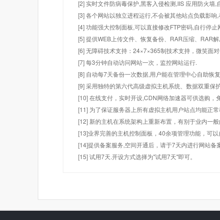
[2] 实时文件防病毒保护,黑客入侵检测,IIS 应用防火
[3] 各个网站以独立进程运行,不会被其他站点负载影响,
[4] 功能强大控制面板,可以直接修改FTP密码,自行停
[5] 提供WEB上传文件、恢复备份、RAR压缩、R
[6] 无障碍技术支持：24×7×365制技术支持，微笑面
[7] 每3分钟自动访问网站一次，监控网站运行.
[8] 自动每7天备份一次数据,用户能在管理中心自助恢复
[9] 采用独特的第六代高级虚拟主机系统、数据双重保
[10] 在线支付，实时开设,CDN网络加速器可供选
[11] 为了保证服务器上所有虚拟主机用户站点均能正
[12] 新的主机在系统架构上重新布置，有别于业内一
[13]业界完善的主机控制面板，40余项管理功能，可
[14]提供备案服务,空间开通后，请于7天内进行网站备
[15] 试用7天.开设方式选择为"试用7天"即可。