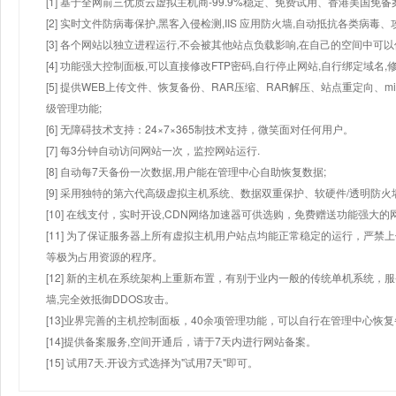
[1] 基于全网前三优质云虚拟主机商-99.9%稳定、免费试用、香港美国免
[2] 实时文件防病毒保护,黑客入侵检测,IIS 应用防火墙,自动抵抗各类病毒、
[3] 各个网站以独立进程运行,不会被其他站点负载影响,在自己的空间中可以使用
[4] 功能强大控制面板,可以直接修改FTP密码,自行停止网站,自行绑定域名,
[5] 提供WEB上传文件、恢复备份、RAR压缩、RAR解压、站点重定向
级管理功能;
[6] 无障碍技术支持：24×7×365制技术支持，微笑面对任何用户。
[7] 每3分钟自动访问网站一次，监控网站运行.
[8] 自动每7天备份一次数据,用户能在管理中心自助恢复数据;
[9] 采用独特的第六代高级虚拟主机系统、数据双重保护、软硬件/透明防火
[10] 在线支付，实时开设,CDN网络加速器可供选购，免费赠送功能强大
[11] 为了保证服务器上所有虚拟主机用户站点均能正常稳定的运行，严禁上
等极为占用资源的程序。
[12] 新的主机在系统架构上重新布置，有别于业内一般的传统单机系统，
墙,完全效抵御DDOS攻击。
[13]业界完善的主机控制面板，40余项管理功能，可以自行在管理中心恢
[14]提供备案服务,空间开通后，请于7天内进行网站备案。
[15] 试用7天.开设方式选择为"试用7天"即可。