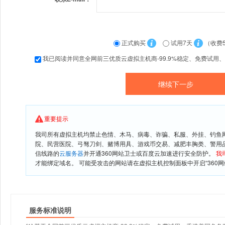
正式购买
试用7天
（收费
我已阅读并同意全网前三优质云虚拟主机商-99.9%稳定、免费试用
重要提示
我司所有虚拟主机均禁止色情、木马、病毒、诈骗、私服、外挂、钓鱼
院、民营医院、弓驽刀剑、赌博用具、游戏币交易、减肥丰胸类、警用
信线路的
云服务器
并开通360网站卫士或百度云加速进行安全防护。
我
才能绑定域名。 可能受攻击的网站请在虚拟主机控制面板中开启“360网
服务标准说明