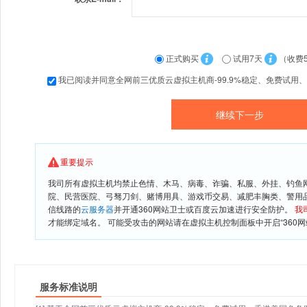
正式购买
试用7天
（收费
我已阅读并同意全网前三优质云虚拟主机商-99.9%稳定、免费试用
重要提示
我司所有虚拟主机均禁止色情、木马、病毒、诈骗、私服、外挂、钓鱼
院、民营医院、弓驽刀剑、赌博用具、游戏币交易、减肥丰胸类、警用
信线路的
云服务器
并开通360网站卫士或百度云加速进行安全防护。
我
才能绑定域名。 可能受攻击的网站请在虚拟主机控制面板中开启“360网
服务标准说明