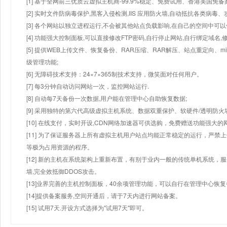
[1] 基于全网前三优质云虚拟主机商-99.9%稳定、免费试用、香港美国免
[2] 实时文件防病毒保护,黑客入侵检测,IIS 应用防火墙,自动抵抗各类病毒、
[3] 各个网站以独立进程运行,不会被其他站点负载影响,在自己的空间中可以使用
[4] 功能强大控制面板,可以直接修改FTP密码,自行停止网站,自行绑定域名,
[5] 提供WEB上传文件、恢复备份、RAR压缩、RAR解压、站点重定向
级管理功能;
[6] 无障碍技术支持：24×7×365制技术支持，微笑面对任何用户。
[7] 每3分钟自动访问网站一次，监控网站运行.
[8] 自动每7天备份一次数据,用户能在管理中心自助恢复数据;
[9] 采用独特的第六代高级虚拟主机系统、数据双重保护、软硬件/透明防火
[10] 在线支付，实时开设,CDN网络加速器可供选购，免费赠送功能强大
[11] 为了保证服务器上所有虚拟主机用户站点均能正常稳定的运行，严禁上
等极为占用资源的程序。
[12] 新的主机在系统架构上重新布置，有别于业内一般的传统单机系统，
墙,完全效抵御DDOS攻击。
[13]业界完善的主机控制面板，40余项管理功能，可以自行在管理中心恢
[14]提供备案服务,空间开通后，请于7天内进行网站备案。
[15] 试用7天.开设方式选择为"试用7天"即可。