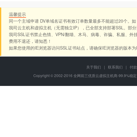
温馨提示
同一个主域申请 DV单域名证书有效订单数量最多不能超过20个。如：west.c
我司云主机和虚拟主机（无需独立IP），已全部支持部署SSL。部
我司SSL证书禁止色情、VPN/翻墙、木马、病毒、诈骗、私服、外
费用不退还，请知悉！
如果您使用的IE浏览器访问SSL证书站点，请确保IE浏览器的版本为
关于我们
|
联系我们
|
付款
Copyright © 2002-2016 全网前三优质云虚拟主机商-99.9%稳定