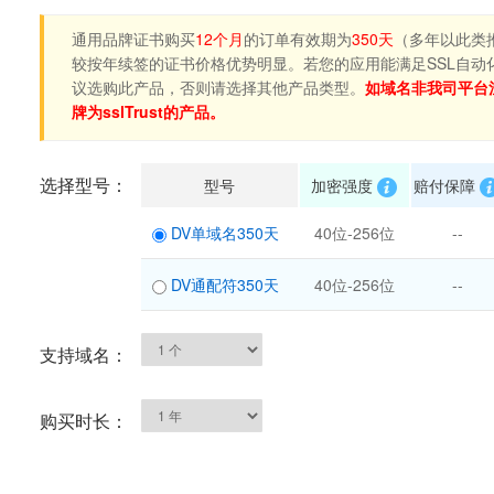
通用品牌证书购买
12个月
的订单有效期为
350天
（多年以此类
较按年续签的证书价格优势明显。若您的应用能满足SSL自动
议选购此产品，否则请选择其他产品类型。
如域名非我司平台
牌为sslTrust的产品。
选择型号：
型号
加密强度
赔付保障
DV单域名350天
40位-256位
--
DV通配符350天
40位-256位
--
支持域名：
购买时长：