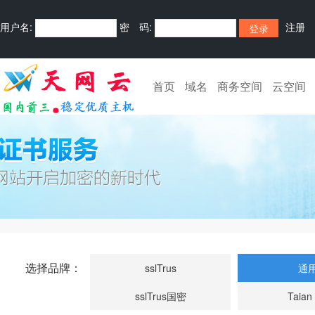
用户名:
密 码:
注册
首页
域名
商务空间
云空间
选择品牌：
sslTrus
通
sslTrus国密
Taian 