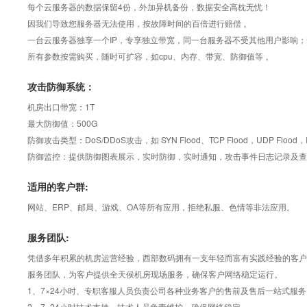
每个云服务器的数据保留4份，外加异机备份，数据安全高枕无忧！
因我们导致您服务器无法使用，按故障时间的百倍进行赔偿 。
一台云服务器独享一个IP，专享独立带宽，同一台服务器不受其他用户影响
所有参数按需购买，随时可扩容，如cpu、内存、带宽、防御值等 。
攻击防御系统：
机房出口带宽：1T
最大防御值：500G
防御攻击类型：DoS/DDoS攻击，如 SYN Flood、TCP Flood，UDP Flood，IC
防御监控：提供防御图表展示，实时防御，实时通知，攻击事件日志记录及查
适用的客户群:
网站、ERP、邮局、游戏、OA等所有应用，拒绝私服、色情等非法应用。
服务团队:
凭借多年积累的机房运营经验，西部数码拥有一支年轻而富有实践经验的客户服务队
服务团队，为客户提供全天侯机房现场服务，确保客户网络稳定运行。
1、7×24小时、专职客服人员负责公司各种业务客户的售前及售后一站式服务
2、7×24小时技术支持，技术人员负责维护，确保网络稳定。