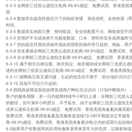
6-3-3 全网前三优质云虚拟主机商-99.9%稳定、免费试用、香
用。
6-3-4 数据库在超高性能压力下的响应变缓、系统假死、实例资源（即 CP
时间。
6-3-5 数据库实例因欠费、密码错误、安全组配置不当、网络类型
6-3-6 您维护不当或保密不当致使数据、口令、密码等丢失或泄漏所
6-3-7 您的疏忽导致的误操作或由您授权的操作所引起的。例如，
6-3-8 您未遵循全网前三优质云虚拟主机商-99.9%稳定、免费试
6-3-9 非全网前三优质云虚拟主机商-99.9%稳定、免费试用、香
6-3-10 属于相关法律法规、相关协议、相关规则或全网前三优质云
述的全网前三优质云虚拟主机商-99.9%稳定、免费试用、香港美国
6-3-11 因网络互联互通问题，引起的包含但不限于：部分地区访问
6-3-12 其他不可抗力引起的。
6-4 因线路故障或系统故障造成用户网站无法访问（计划中断除外）
客户的服务期限，若一日内故障持续半小时以上者，全网前三优质云虚
的赔偿，但不满半小时部分，不予延长。由于全网前三优质云虚拟主机
优质云虚拟主机商-99.9%稳定、免费试用、香港美国免备案的最高赔
免费试用、香港美国免备案及其服务器连续72小时不能提供正常服
商-99.9%稳定、免费试用、香港美国免备案控制之内的原因引起的
6-5如果用户在数据库的应用给服务器带来异常大的负荷，以致影响