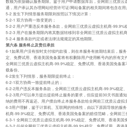
数额为依据确认服务期限。鉴于用户申请数据库后，全网前三优质云虚
通，用户承认其办理网站经营许可证/网站备案的相关期间将包含在用
5-2 发生下列情形服务期限则按照以下情况计算：
5-2-1 双方协商一致变更的；
5-2-2 用户严重违反本服务条款，全网前三优质云虚拟主机商-99.
5-2-3 用户在服务期限内将其数据转移到非全网前三优质云虚拟主机
5-2-4 服务条款约定或者法律法规规定的其他期限。
第
六
条 服务终止及责任承担
6-1如果用户没有按时支付续约款项，则在本服务有效期结束后，服务
定、免费试用、香港美国免备案将有权删除用户使用帐号内的所有文
全网前三优质云虚拟主机商-99.9%稳定、免费试用、香港美国免
载备份。
6-2发生下列情形，服务期限提前终止：
6-2-1双方协商一致提前终止的；
6-2-2用户违反本服务条款，全网前三优质云虚拟主机商-99.9%
6-2-3用户可以单方提出提前终止服务的要求，但应提前30天书面通
纳的费用不再返还。用户擅自终止本服务条款给全网前三优质云虚拟主
6-3用户理解，鉴于计算机、互联网的特殊性，由以下原因导致的服
机商-99.9%稳定、免费试用、香港美国免备案的赔偿范畴，全网前三
6-3-1 全网前三优质云虚拟主机商-99.9%稳定、免费试用、香
6-3-2 任何全网前三优质云虚拟主机商-99.9%稳定、免费试用