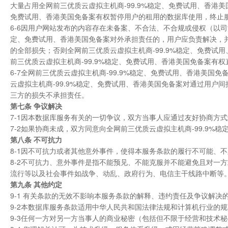
大量占用全网前三优质云虚拟主机商-99.9%稳定、免费试用、香港美
免费试用、香港美国免备案有权暂停用户的租用的数据库使用，终止
6-6因用户网站发布的内容存在未备案、不合法、不合规或侵权（以司
定、免费试用、香港美国免备案对外承担责任的，用户应负责解决，并
的全部损失；否则全网前三优质云虚拟主机商-99.9%稳定、免费
前三优质云虚拟主机商-99.9%稳定、免费试用、香港美国免备案有
6-7全网前三优质云虚拟主机商-99.9%稳定、免费试用、香港美
云虚拟主机商-99.9%稳定、免费试用、香港美国免备案对通过用户间
三方的损失不承担责任。
第
七
条 争议解决
7-1因本数据库服务有关的一切争议，双方当事人应通过友好协商方
7-2如果协商未成，双方同意向全网前三优质云虚拟主机商-99.9
第
八
条 不可抗力
8-1因不可抗力或者其他意外事件，使得本服务条款的履行不可能、
8-2不可抗力、意外事件是指不能预见、不能克服并不能避免且对一
流行等以及社会事件如战争、动乱、政府行为、电信主干线路中断等
第九条 其他约定
9-1 有关条款的无效不影响本服务条款的解释、违约责任及争议解决
9-2本数据库服务条款适用中华人民共和国法律法规和计算机行业的
9-3任何一方对另一方当事人的商业秘密（包括但不限于经营和技术