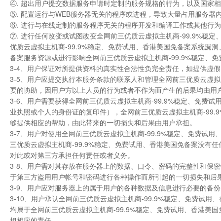
④. 超出用户提交数据服务申请时定制的服务规格的行为，以及国家
⑤. 配置运行与WEB服务器无关的程序或进程，导致大量占用服务器内
⑥. 进行与在线定制的服务程序无关的程序开发和编译工作或其他行
⑦. 进行任何改变或试图改变全网前三优质云虚拟主机商-99.9%
优质云虚拟主机商-99.9%稳定、免费试用、香港美国免备案系统漏洞
备案服务资源或进行影响全网前三优质云虚拟主机商-99.9%稳定、
3-4、用户保证对所提供资料的真实性合法性负完全责任，如提供虚
3-5、用户应提交执行本服务条款的联系人和管理全网前三优质云虚拟
要的协助，因用户方以上人员的行为或者不作为而产生的后果均由用
3-6、用户需要获得全网前三优质云虚拟主机商-99.9%稳定、免
业执照或个人的身份证的复印件），全网前三优质云虚拟主机商-99
够提供相应的帮助，由此带来的一切损失和后果由用户承担。
3-7、用户对使用全网前三优质云虚拟主机商-99.9%稳定、免费
三优质云虚拟主机商-99.9%稳定、免费试用、香港美国免备案没有任
对此或对第三方承担任何责任或者义务。
3-8、用户需对其存放在服务器上的数据、口令、密码的完整性和保
于第三方盗用用户帐号和密码进行各种操作而所引起的一切损失和后
3-9、用户应对服务器上的属于用户的各种数据及信息进行必要的备
3-10、用户承认全网前三优质云虚拟主机商-99.9%稳定、免费
均属于全网前三优质云虚拟主机商-99.9%稳定、免费试用、香港
担相应的责任。