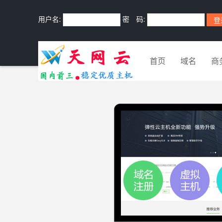
用户名:
密 码:
首页
域名
商