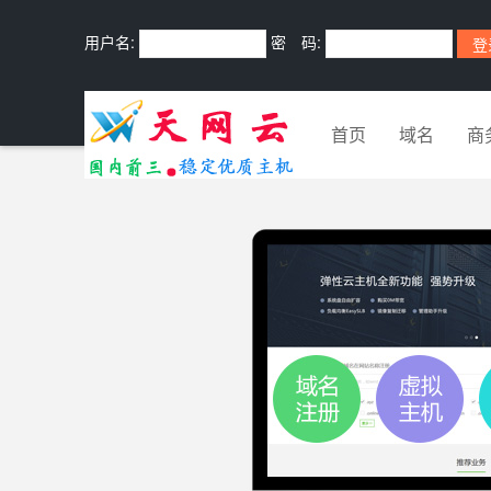
用户名:
密 码:
首页
域名
商